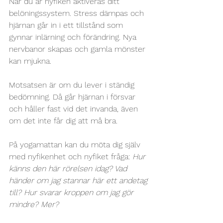
När du är nyfiken aktiveras ditt 
belöningssystem. Stress dämpas och 
hjärnan går in i ett tillstånd som 
gynnar inlärning och förändring. Nya 
nervbanor skapas och gamla mönster 
kan mjukna. 
Motsatsen är om du lever i ständig 
bedömning. Då går hjärnan i försvar 
och håller fast vid det invanda, även 
om det inte får dig att må bra.
På yogamattan kan du möta dig själv 
med nyfikenhet och nyfiket fråga: 
Hur 
känns den här rörelsen idag? Vad 
händer om jag stannar här ett andetag 
till? Hur svarar kroppen om jag gör 
mindre? Mer?