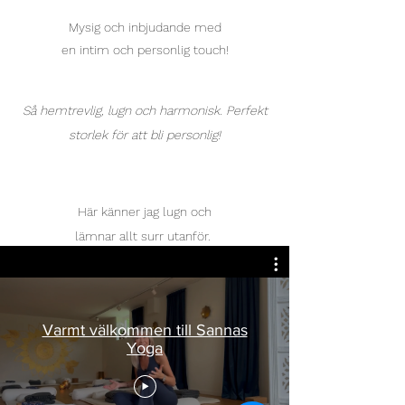
Mysig och inbjudande med
en intim och personlig touch!
Så hemtrevlig, lugn och harmonisk. Perfekt
storlek för att bli personlig!
Här känner jag lugn och
lämnar allt surr utanför.
Varmt välkommen till Sannas
Yoga