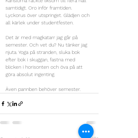
Känslorna räckte liksom till flera håll 
samtidigt. Oro inför framtiden. 
Lyckorus över utspringet. Glädjen och 
all kärlek under studentfesten.
Det är med magkatarr jag går på 
semester. Och vet du? Nu tänker jag 
njuta. Yoga på stranden, sluka bok 
efter bok i skuggan, fastna med 
blicken i horisonten och öva på att 
göra absolut ingenting. 
Även pannben behöver semester.