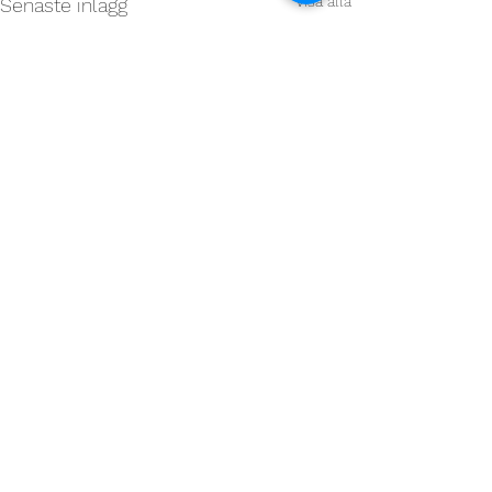
Visa alla
Senaste inlägg
Kommentarer