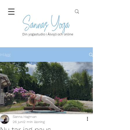
Din yogastudio i Älvsjö och online
Inlägg
Sanna Hagman
26 juni
2 min läsning
Nu tar jag paus