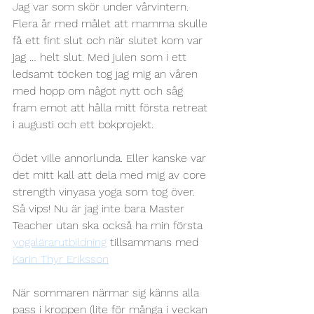
Jag var som skör under vårvintern. 
Flera år med målet att mamma skulle 
få ett fint slut och när slutet kom var 
jag … helt slut. Med julen som i ett 
ledsamt töcken tog jag mig an våren 
med hopp om något nytt och såg 
fram emot att hålla mitt första retreat 
i augusti och ett bokprojekt. 
Ödet ville annorlunda. Eller kanske var 
det mitt kall att dela med mig av core 
strength vinyasa yoga som tog över. 
Så vips! Nu är jag inte bara Master 
Teacher utan ska också ha min första 
yogalärarutbildning
 tillsammans med 
Karin Thyr Eriksson
När sommaren närmar sig känns alla 
pass i kroppen (lite för många i veckan 