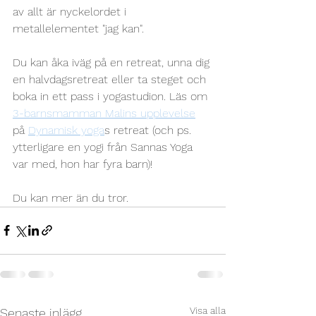
av allt är nyckelordet i 
metallelementet "jag kan".
Du kan åka iväg på en retreat, unna dig 
en halvdagsretreat eller ta steget och 
boka in ett pass i yogastudion. Läs om 
3-barnsmamman Malins upplevelse
på 
Dynamisk yoga
s retreat (och ps. 
ytterligare en yogi från Sannas Yoga 
var med, hon har fyra barn)!
Du kan mer än du tror.
Visa alla
Senaste inlägg