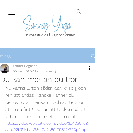
Din yogastudio i Älvsjö och online
Inlägg
Sanna Hagman
22 sep. 2024
1 min läsning
Du kan mer än du tror
Nu känns luften sådär klar, krispig och 
ren att andas. Kanske känner du 
behov av att rensa ur och sortera och 
att göra fint? Det är ett tecken på att 
vi har kommit in i metallelementet
https://video.wixstatic.com/video/3a40a0_c8f
aafd92b7d4bab93cf0a2c86f798f2/720p/mp4