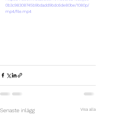
0b3c98308745b9bdadd9bdc6de80be/1080p/
mp4/file.mp4
Visa alla
Senaste inlägg