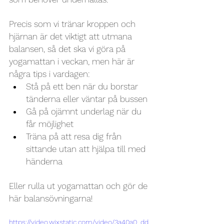
Precis som vi tränar kroppen och 
hjärnan är det viktigt att utmana 
balansen, så det ska vi göra på 
yogamattan i veckan, men här är 
några tips i vardagen:
Stå på ett ben när du borstar 
tänderna eller väntar på bussen
Gå på ojämnt underlag när du 
får möjlighet
Träna på att resa dig från 
sittande utan att hjälpa till med 
händerna
Eller rulla ut yogamattan och gör de 
här balansövningarna!
https://video.wixstatic.com/video/3a40a0_dd