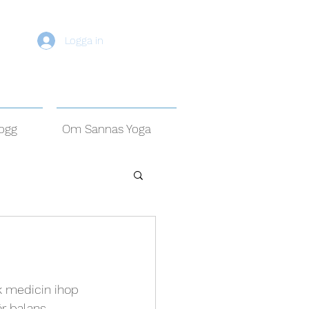
Logga in
ogg
Om Sannas Yoga
 medicin ihop 
r balans, 