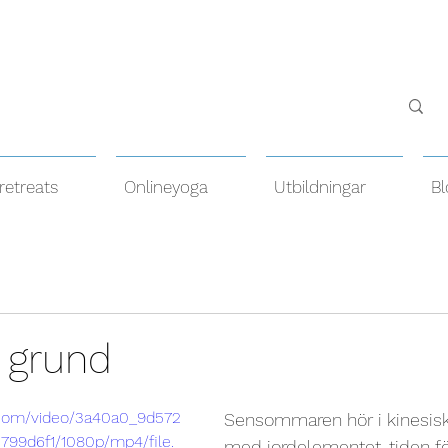
retreats
Onlineyoga
Utbildningar
Bl
 grund
c.com/video/3a40a0_9d572
Sensommaren hör i kinesisk
799d6f1/1080p/mp4/file.
med jordelementet, tiden fö