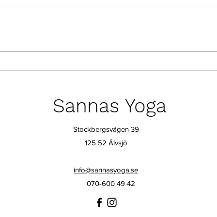
Nu tar jag paus
Sju 
eller
Sannas Yoga
Stockbergsvägen 39
125 52 Älvsjö
info@sannasyoga.se
070-600 49 42