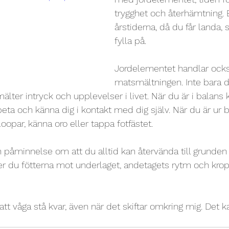
trygghet och återhämtning.
årstiderna, då du får landa,
fylla på.
Jordelementet handlar ock
matsmältningen. Inte bara d
lter intryck och upplevelser i livet. När du är i balans 
arbeta och känna dig i kontakt med dig själv. När du är ur 
eloopar, känna oro eller tappa fotfästet.
 påminnelse om att du alltid kan återvända till grunden i
r du fötterna mot underlaget, andetagets rytm och kro
tt våga stå kvar, även när det skiftar omkring mig. Det k