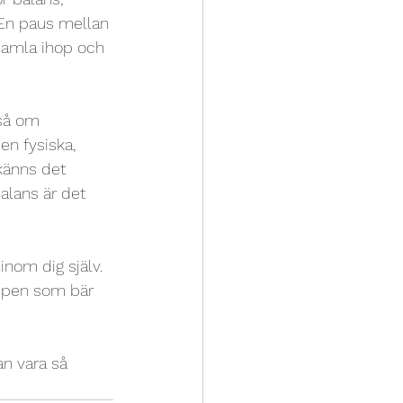
 En paus mellan 
 samla ihop och 
så om 
en fysiska, 
känns det 
balans är det 
nom dig själv. 
ppen som bär 
an vara så 