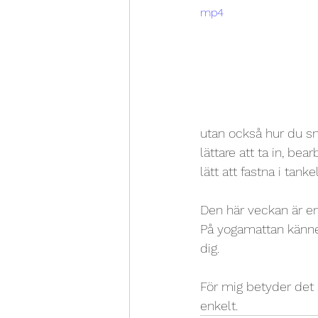
mp4
utan också hur du smä
lättare att ta in, be
lätt att fastna i tank
Den här veckan är en
På yogamattan känne
dig.
För mig betyder det a
enkelt. 