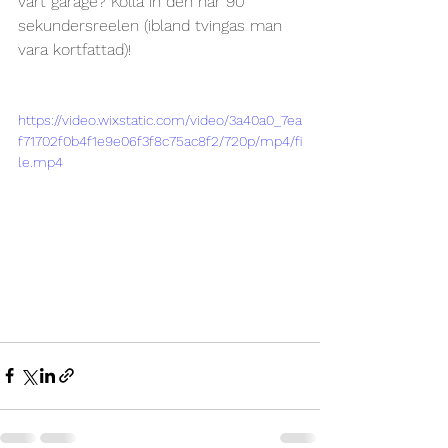
vårt garage? Kolla in den här 90 
sekundersreelen (ibland tvingas man 
vara kortfattad)!  
https://video.wixstatic.com/video/3a40a0_7ea
f71702f0b4f1e9e06f3f8c75ac8f2/720p/mp4/fi
le.mp4