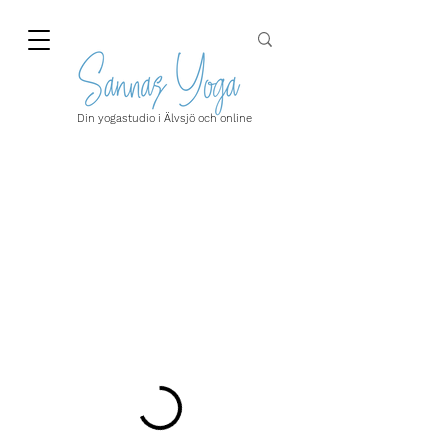
Din yogastudio i Älvsjö och online