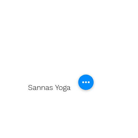
Sannas Yoga
Stockbergsvägen 39
125 52 Älvsjö
info@sannasyoga.se