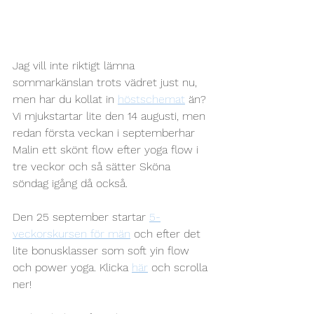
Jag vill inte riktigt lämna 
sommarkänslan trots vädret just nu, 
men har du kollat in 
höstschemat
 än? 
Vi mjukstartar lite den 14 augusti, men 
redan första veckan i septemberhar 
Malin ett skönt flow efter yoga flow i 
tre veckor och så sätter Sköna 
söndag igång då också. 
Den 25 september startar 
5-
veckorskursen för män
 och efter det 
lite bonusklasser som soft yin flow 
och power yoga. Klicka 
här
 och scrolla 
ner!