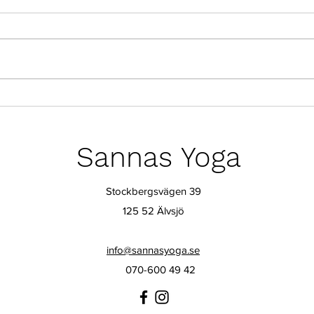
Nu tar jag paus
Sju 
eller
Sannas Yoga
Stockbergsvägen 39
125 52 Älvsjö
info@sannasyoga.se
070-600 49 42