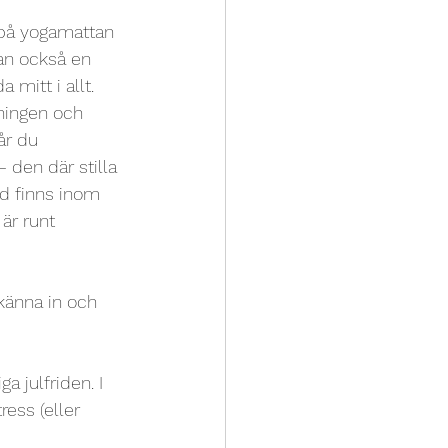
 på yogamattan 
an också en 
 mitt i allt. 
ningen och 
år du 
– den där stilla 
id finns inom 
 är runt 
 känna in och 
a julfriden. I 
ess (eller 