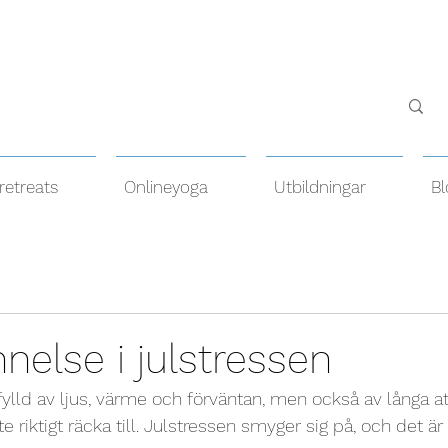
retreats
Onlineyoga
Utbildningar
Bl
else i julstressen
ylld av ljus, värme och förväntan, men också av långa att
e riktigt räcka till. Julstressen smyger sig på, och det är l