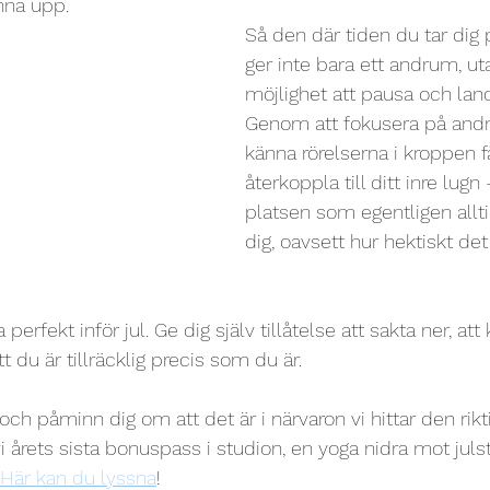
nna upp.
Så den där tiden du tar dig
ger inte bara ett andrum, ut
möjlighet att pausa och landa
Genom att fokusera på and
känna rörelserna i kroppen f
återkoppla till ditt inre lugn 
platsen som egentligen allt
dig, oavsett hur hektiskt det
 perfekt inför jul. Ge dig själv tillåtelse att sakta ner, att
tt du är tillräcklig precis som du är.
ch påminn dig om att det är i närvaron vi hittar den riktig
 årets sista bonuspass i studion, en yoga nidra mot julstr
Här kan du lyssna
!