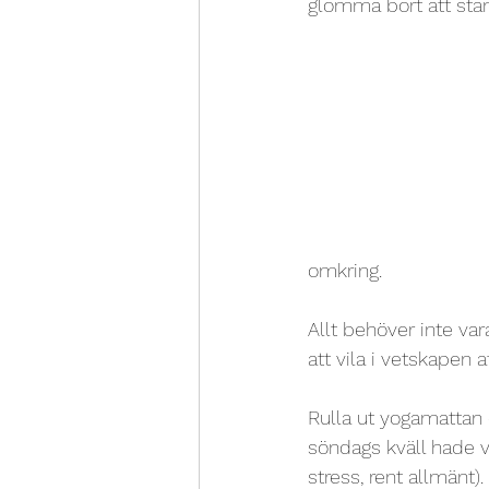
glömma bort att sta
omkring.
Allt behöver inte vara
att vila i vetskapen a
Rulla ut yogamattan o
söndags kväll hade vi
stress, rent allmänt). 