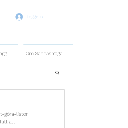
Logga in
ogg
Om Sannas Yoga
-göra-listor 
ätt att 