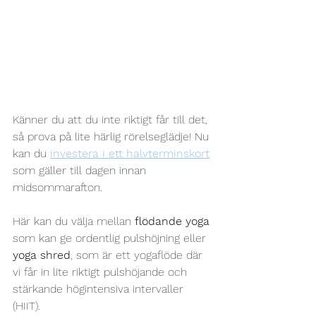
Känner du att du inte riktigt får till det, 
så prova på lite härlig rörelseglädje! Nu 
kan du 
investera i ett halvterminskort
som gäller till dagen innan 
midsommarafton. 
Här kan du välja mellan 
flödande yoga 
som kan ge ordentlig pulshöjning eller 
yoga shred
, som är ett yogaflöde där 
vi får in lite riktigt pulshöjande och 
stärkande högintensiva intervaller 
(HIIT). 