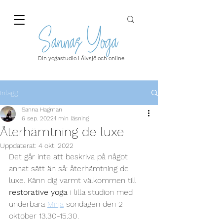
Din yogastudio i Älvsjö och online
Inlägg
Sanna Hagman
6 sep. 2022
1 min läsning
Återhämtning de luxe
Uppdaterat:
4 okt. 2022
Det går inte att beskriva på något 
annat sätt än så: återhämtning de 
luxe. Känn dig varmt välkommen till 
restorative yoga
 i lilla studion med 
underbara 
Mirja
 söndagen den 2 
oktober 13.30-15.30. 