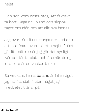
helst.
Och sen kom nästa steg. Att faktiskt 
ta bort. Säga nej ibland och släppa 
taget om idén om att allt ska hinnas. 
Jag övar på! På att stänga ner i tid och 
att inte “bara svara på ett mejl till”. Det 
går lite bättre när jag gör det synligt. 
När det får ta plats och återhämtning 
inte bara är en vacker tanke. 
Så veckans tema 
balans 
är inte något 
jag har “landat i”, utan något jag 
medvetet tränar på. 