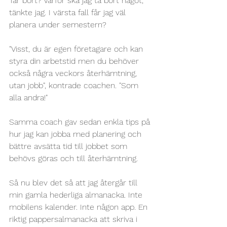
Tar bort? Varför ska jag ta bort något, 
tänkte jag. I värsta fall får jag väl 
planera under semestern?
"Visst, du är egen företagare och kan 
styra din arbetstid men du behöver 
också några veckors återhämtning, 
utan jobb", kontrade coachen. "Som 
alla andra!"
Samma coach gav sedan enkla tips på 
hur jag kan jobba med planering och 
bättre avsätta tid till jobbet som 
behövs göras och till återhämtning. 
Så nu blev det så att jag återgår till 
min gamla hederliga almanacka. Inte 
mobilens kalender. Inte någon app. En 
riktig pappersalmanacka att skriva i 